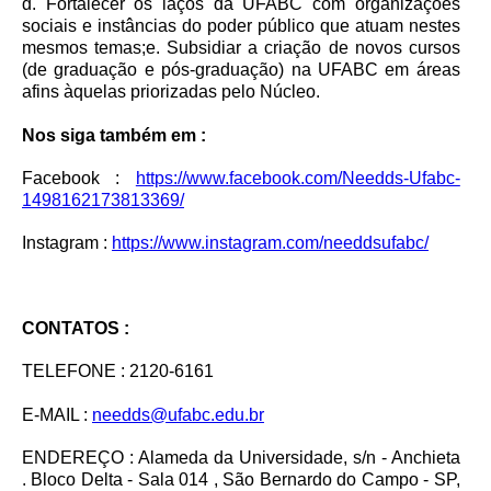
d. Fortalecer os laços da UFABC com organizações
sociais e instâncias do poder público que atuam nestes
mesmos temas;e. Subsidiar a criação de novos cursos
(de graduação e pós-graduação) na UFABC em áreas
afins àquelas priorizadas pelo Núcleo.
Nos siga também em :
Facebook :
https://www.facebook.com/Needds-Ufabc-
1498162173813369/
Instagram :
https://www.instagram.com/needdsufabc/
CONTATOS :
TELEFONE : 2120-6161
E-MAIL :
needds@ufabc.edu.br
ENDEREÇO : Alameda da Universidade, s/n - Anchieta
. Bloco Delta - Sala 014 , São Bernardo do Campo - SP,