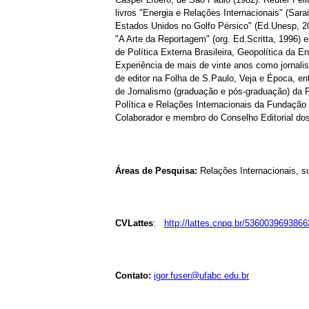
livros "Energia e Relações Internacionais" (Sara
Estados Unidos no Golfo Pérsico" (Ed.Unesp, 20
"A Arte da Reportagem" (org. Ed.Scritta, 1996) 
de Política Externa Brasileira, Geopolítica da E
Experiência de mais de vinte anos como jornali
de editor na Folha de S.Paulo, Veja e Época, en
de Jornalismo (graduação e pós-graduação) da 
Política e Relações Internacionais da Fundação
Colaborador e membro do Conselho Editorial dos 
Áreas de Pesquisa:
Relações Internacionais, s
CVLattes
:
http://lattes.cnpq.br/536003969386
Contato:
igor.fuser@ufabc.edu.br