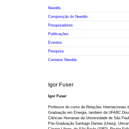
Needds
Composição do Needds
Pesquisadores
Publicações
Eventos
Pesquisa
Contatos Needds
Igor Fuser
Igor Fuser
Professor do curso de Relações Internacionais
Graduação em Energia, também da UFABC.Doutor 
Ciências Humanas da Universidade de São Paulo
Pós-Graduação Santiago Dantas (Unesp, Unica
Cásper Líbero, de São Paulo (1982). Reuter Fell