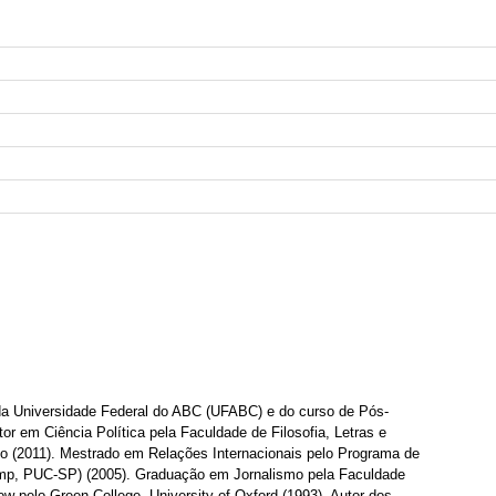
 da Universidade Federal do ABC (UFABC) e do curso de Pós-
em Ciência Política pela Faculdade de Filosofia, Letras e
 (2011). Mestrado em Relações Internacionais pelo Programa de
mp, PUC-SP) (2005). Graduação em Jornalismo pela Faculdade
ow pelo Green College, University of Oxford (1993). Autor dos