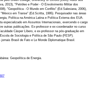
iva, 2013), "Petróleo e Poder - O Envolvimento Militar dos
08), "Geopolítica - O Mundo em Conflito" (Ed.Salesiana, 2006),
e "México em Transe" (Ed.Scritta, 1995). Pesquisador nas áreas
nergia, Política na América Latina e Política Externa dos EUA.
sta especializado em Assuntos Internacionais, exercendo o cargo
tre outras publicações. Ex-professor e ex-coordenador no curso
Faculdade Cásper Líbero, e ex-professor na pós-graduação em
 Escola de Sociologia e Política de São Paulo (FESP).
jornais Brasil de Fato e Le Monde Diplomatique Brasil.
ubárea: Geopolítica de Energia.
6307