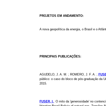
PROJETOS EM ANDAMENTO:
A nova geopolítica da energia, o Brasil e o Atlân
PRINCIPAIS PUBLICAÇÕES:
AGUDELO, J. A. M. ; ROMERO, J. F. A. ;
FUSE
público: o caso do bloco de pós-graduação da Un
2015.
FUSER, I.
. O mito da 'generosidade' no contencio
litigation Brazil-Bolivia of natural gas. Tensões