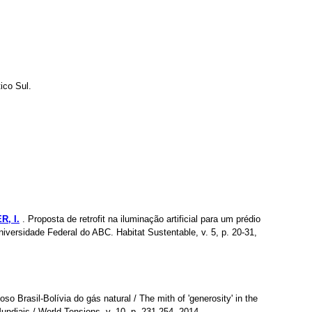
tico Sul.
R, I.
. Proposta de retrofit na iluminação artificial para um prédio
iversidade Federal do ABC. Habitat Sustentable, v. 5, p. 20-31,
so Brasil-Bolívia do gás natural / The mith of 'generosity' in the
 Mundiais / World Tensions, v. 10, p. 231-254, 2014.