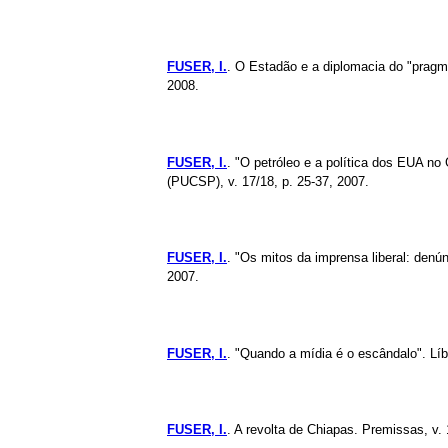
FUSER, I.
. O Estadão e a diplomacia do "pragm
2008.
FUSER, I.
. "O petróleo e a política dos EUA no 
(PUCSP), v. 17/18, p. 25-37, 2007.
FUSER, I.
. "Os mitos da imprensa liberal: denún
2007.
FUSER, I.
. "Quando a mídia é o escândalo". Lí
FUSER, I.
. A revolta de Chiapas. Premissas, v. 